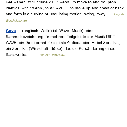
Ger waben, to fluctuate < IE * webh , to move to and fro, prob.
identical with * webh , to WEAVE] 1. to move up and down or back
and forth in a curving or undulating motion; swing, sway …
English
World dictionary
Wave
— (englisch: Welle) ist: Wave (Musik), eine
Sammelbezeichnung für mehrere Teilgebiete der Musik RIFF
WAVE, ein Dateiformat für digitale Audiodateien Hebel Zertifikat,
ein Zertifikat (Wirtschaft, Börse), das die Kursänderung eines
Basiswertes… …
Deutsch Wikipedia