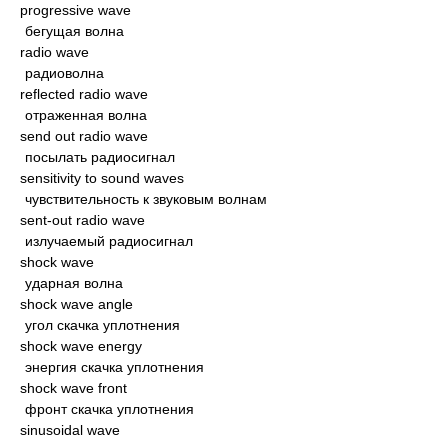
progressive wave
бегущая волна
radio wave
радиоволна
reflected radio wave
отраженная волна
send out radio wave
посылать радиосигнал
sensitivity to sound waves
чувствительность к звуковым волнам
sent-out radio wave
излучаемый радиосигнал
shock wave
ударная волна
shock wave angle
угол скачка уплотнения
shock wave energy
энергия скачка уплотнения
shock wave front
фронт скачка уплотнения
sinusoidal wave