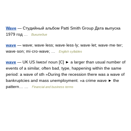
Wave
— Студийный альбом Patti Smith Group Дата выпуска
1979 год …
Википедия
wave
— wave; wave·less; wave·less·ly; wave·let; wave·me·ter;
wave·son; mi·cro·wave; …
English syllables
wave
— UK US /weɪv/ noun [C] ► a larger than usual number of
events of a similar, often bad, type, happening within the same
period: a wave of sth »During the recession there was a wave of
bankruptcies and mass unemployment. »a crime wave ► the
pattern… …
Financial and business terms