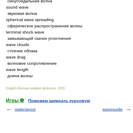
синусоидальная волна
sound wave
звуковая волна
spherical wave spreading
сферическое распространение волны
terminal shock wave
замыкающий скачок уплотнения
wave clouds
стоячие облака
wave drag
волновое сопротивление
wave length
длина волны
English-Russian aviation dictionary
.
2015
.
Игры ⚽
Поможем написать курсовую
waterspout
waveguide