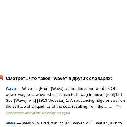
Смотреть что такое "wave" в других словарях:
Wave
— Wave, n. [From {Wave}, v.; not the same word as OE.
wawe, waghe, a wave, which is akin to E. wag to move. [root]138.
See {Wave}, v. i.] [1913 Webster] 1. An advancing ridge or swell on
the surface of a liquid, as of the sea, resulting from the… …
The
Collaborative International Dictionary of English
wave
— [wāv] vi. waved, waving [ME waven < OE wafian, akin to