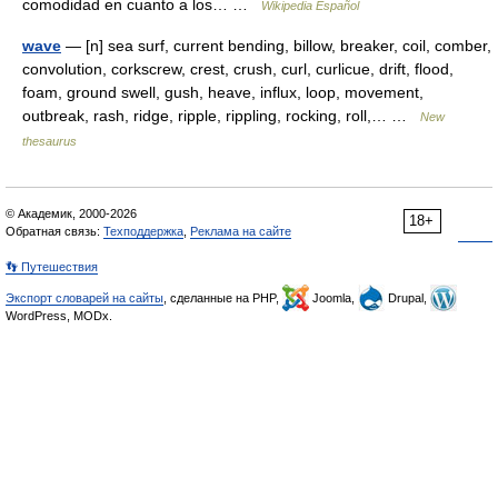
comodidad en cuanto a los… …
Wikipedia Español
wave
— [n] sea surf, current bending, billow, breaker, coil, comber,
convolution, corkscrew, crest, crush, curl, curlicue, drift, flood,
foam, ground swell, gush, heave, influx, loop, movement,
outbreak, rash, ridge, ripple, rippling, rocking, roll,… …
New
thesaurus
© Академик, 2000-2026
18+
Обратная связь:
Техподдержка
,
Реклама на сайте
👣 Путешествия
Экспорт словарей на сайты
, сделанные на PHP,
Joomla,
Drupal,
WordPress, MODx.