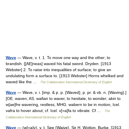
Wave
— Wave, v. t. 1. To move one way and the other; to
brandish. [[AE]neas] waved his fatal sword. Dryden. [1913
Webster] 2. To raise into inequalities of surface; to give an
undulating form a surface to. [1913 Webster] Horns whelked and
waved like the …
The Collaborative International Dictionary of English
Wave
— Wave, v. i. [imp. & p. p. {Waved}; p. pr. & vb. n. {Waving}.]
[OE. waven, AS. wafian to waver, to hesitate, to wonder; akin to
w[ae]fre wavering, restless, MHG. wabern to be in motion, Icel.
vafra to hover about; cf. Icel. v[=a]fa to vibrate. Cf …
The
Collaborative International Dictionary of English
Wave
— (w[=a]v), v. t. See {Waive}. Sir H. Wotton. Burke. [1913